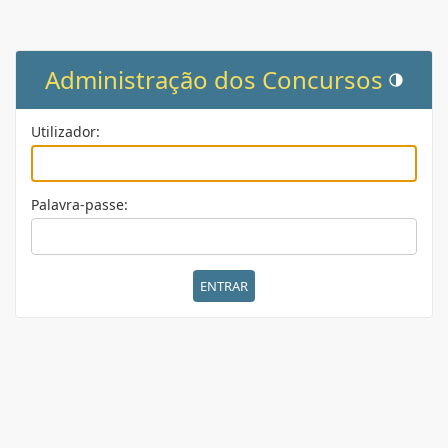
Administração dos Concursos
Mudar tem
Utilizador:
Palavra-passe: